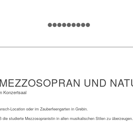
1
2
3
4
5
6
7
8
9
10
– MEZZOSOPRAN UND NA
n Konzertsaal
Wunsch-Location oder im Zauberfeengarten in Grebin.
die studierte Mezzosopranistin in allen musikalischen Stilen zu überzeugen.