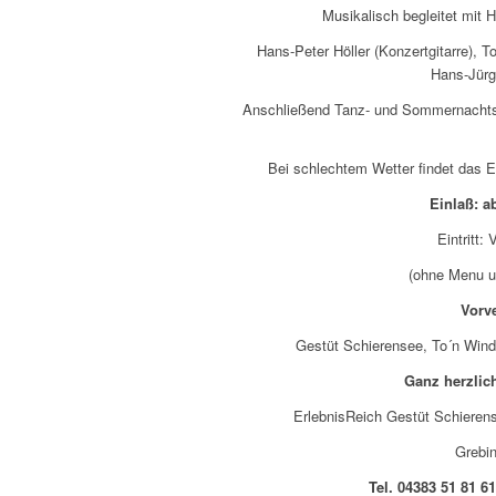
Musikalisch begleitet mit 
Hans-Peter Höller (Konzertgitarre),
Hans-Jürg
Anschließend Tanz- und Sommernachtsp
Bei schlechtem Wetter findet das Ev
Einlaß: a
Eintritt:
(ohne Menu un
Vorve
Gestüt Schierensee, To´n Windb
Ganz herzlic
ErlebnisReich Gestüt Schiere
Grebin
Tel. 04383 51 81 6