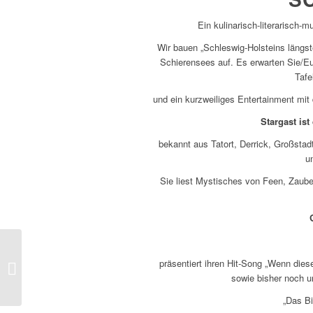
Ein kulinarisch-literarisch
Wir bauen „Schleswig-Holsteins längs
Schierensees auf. Es erwarten Sie/Eu
Tafe
und ein kurzweiliges Entertainment m
Stargast is
bekannt aus Tatort, Derrick, Großsta
un
Sie liest Mystisches von Feen, Zaub
Neue Single: Tina Benz
präsentiert ihren Hit-Song „Wenn dies
& Gunter Gabriel – Der
sowie bisher noch u
Bauer
„Das Bi