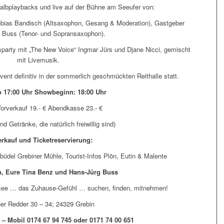
Halbplaybacks und live auf der Bühne am Seeufer von:
 Tobias Bandisch (Altsaxophon, Gesang & Moderation), Gastgeber
 Buss (Tenor- und Sopransaxophon).
arty mit „The New Voice“ Ingmar Jürs und Djane Nicci, gemischt
mit Livemusik.
ent definitiv in der sommerlich geschmückten Reithalle statt.
b 17:00 Uhr Showbeginn: 18:00 Uhr
 Vorverkauf 19.- € Abendkasse 23.- €
d Getränke, die natürlich freiwillig sind)
rkauf und Ticketreservierung:
üdel Grebiner Mühle, Tourist-Infos Plön, Eutin & Malente
h, Eure Tina Benz und Hans-Jürg Buss
nsee … das Zuhause-Gefühl … suchen, finden, mitnehmen!
er Redder 30 – 34; 24329 Grebin
1 – Mobil 0174 67 94 745 oder 0171 74 00 651