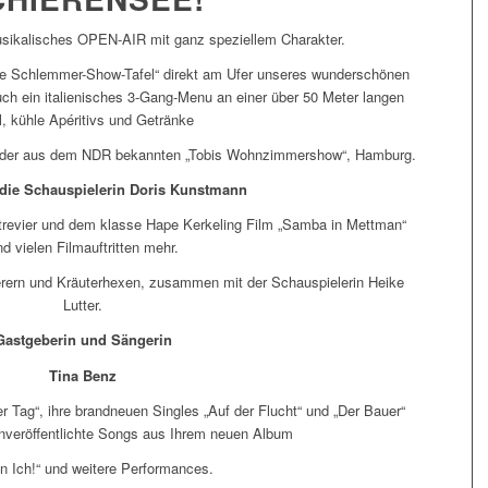
-musikalisches OPEN-AIR mit ganz speziellem Charakter.
te Schlemmer-Show-Tafel“ direkt am Ufer unseres wunderschönen
ch ein italienisches 3-Gang-Menu an einer über 50 Meter langen
l, kühle Apéritivs und Getränke
it der aus dem NDR bekannten „Tobis Wohnzimmershow“, Hamburg.
t die Schauspielerin Doris Kunstmann
dtrevier und dem klasse Hape Kerkeling Film „Samba in Mettman“
d vielen Filmauftritten mehr.
erern und Kräuterhexen, zusammen mit der Schauspielerin Heike
Lutter.
Gastgeberin und Sängerin
Tina Benz
er Tag“, ihre brandneuen Singles „Auf der Flucht“ und „Der Bauer“
nveröffentlichte Songs aus Ihrem neuen Album
n Ich!“ und weitere Performances.