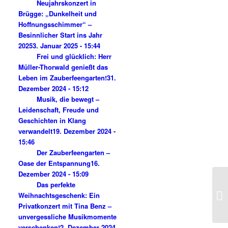
Neujahrskonzert in
Brügge: „Dunkelheit und
Hoffnungsschimmer“ –
Besinnlicher Start ins Jahr
2025
3. Januar 2025 - 15:44
Frei und glücklich: Herr
Müller-Thorwald genießt das
Leben im Zauberfeengarten!
31.
Dezember 2024 - 15:12
Musik, die bewegt –
Leidenschaft, Freude und
Geschichten in Klang
verwandelt
19. Dezember 2024 -
15:46
Der Zauberfeengarten –
Oase der Entspannung
16.
Dezember 2024 - 15:09
Das perfekte
Weihnachtsgeschenk: Ein
Privatkonzert mit Tina Benz –
unvergessliche Musikmomente
verschenken!
2. Dezember 2024