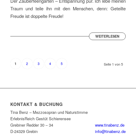
Der Zauberfeengarten – Entspannung pur. Ich lebe meinen
Traum und teile ihn mit den Menschen, denn: Geteilte
Freude ist doppelte Freude!
WEITERLESEN
2
3
4
5
1
Seite 1 von 5
KONTAKT & BUCHUNG
Tina Benz – Mezzosopran und Naturstimme
ErlebnisReich Gestüt Schierensee
Grebiner Redder 30 – 34
www.tinabenz.de
D-24329 Grebin
info@tinabenz.de