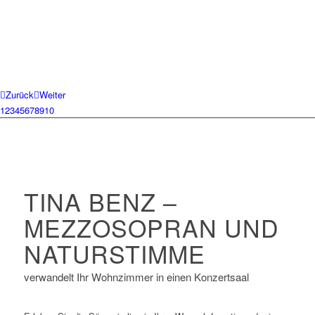
Zurück
Weiter
1
2
3
4
5
6
7
8
9
10
TINA BENZ –
MEZZOSOPRAN UND
NATURSTIMME
verwandelt Ihr Wohnzimmer in einen Konzertsaal